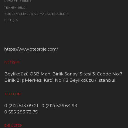
HIZMETLERIMIZ
TEKNIK BILGI
YÖNETMELIKLER VE YASAL BILGILER
İLETIŞIM
https://www.bteproje.com/
İLETIŞIM
Beylikdüzü OSB Mah. Birlik Sanayi Sitesi 3. Cadde No:7
Birlik 2 İş Merkezi Kat:1 No:113 Beylikdüzü / İstanbul
TELEFON:
0 (212) 513 09 21 · 0 (212) 526 64 93
0 555 283 73 75
E-BÜLTEN