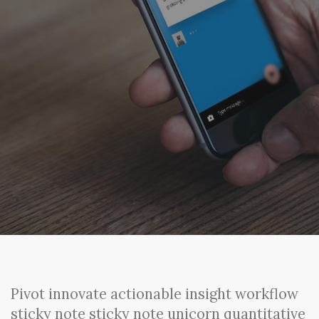
Pivot innovate actionable insight workflow
sticky note sticky note unicorn quantitative