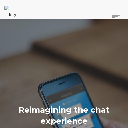
ANASAYFA
HAKKIMIZDA
HIZMETLERIMIZ
TEKNIK BILGI
YÖNETMELIKLER VE YASAL BILGILER
İLETIŞIM
ARAMA
Reimagining the chat
experience