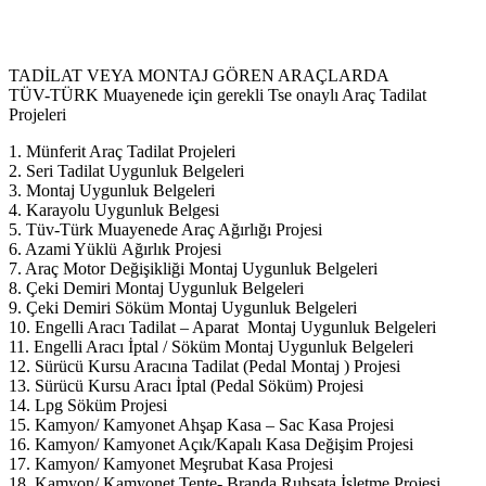
TADİLAT VEYA MONTAJ GÖREN ARAÇLARDA
TÜV-TÜRK Muayenede için gerekli Tse onaylı Araç Tadilat
Projeleri
1. Münferit Araç Tadilat Projeleri
2. Seri Tadilat Uygunluk Belgeleri
3. Montaj Uygunluk Belgeleri
4. Karayolu Uygunluk Belgesi
5. Tüv-Türk Muayenede Araç Ağırlığı Projesi
6. Azami Yüklü Ağırlık Projesi
7. Araç Motor Değişikliği Montaj Uygunluk Belgeleri
8. Çeki Demiri Montaj Uygunluk Belgeleri
9. Çeki Demiri Söküm Montaj Uygunluk Belgeleri
10. Engelli Aracı Tadilat – Aparat Montaj Uygunluk Belgeleri
11. Engelli Aracı İptal / Söküm Montaj Uygunluk Belgeleri
12. Sürücü Kursu Aracına Tadilat (Pedal Montaj ) Projesi
13. Sürücü Kursu Aracı İptal (Pedal Söküm) Projesi
14. Lpg Söküm Projesi
15. Kamyon/ Kamyonet Ahşap Kasa – Sac Kasa Projesi
16. Kamyon/ Kamyonet Açık/Kapalı Kasa Değişim Projesi
17. Kamyon/ Kamyonet Meşrubat Kasa Projesi
18. Kamyon/ Kamyonet Tente- Branda Ruhsata İşletme Projesi