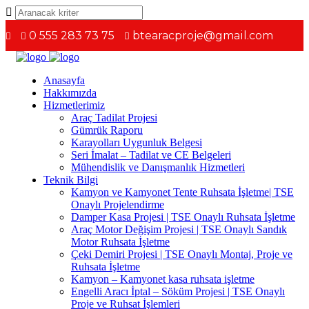
0 555 283 73 75
btearacproje@gmail.com
Anasayfa
Hakkımızda
Hizmetlerimiz
Araç Tadilat Projesi
Gümrük Raporu
Karayolları Uygunluk Belgesi
Seri İmalat – Tadilat ve CE Belgeleri
Mühendislik ve Danışmanlık Hizmetleri
Teknik Bilgi
Kamyon ve Kamyonet Tente Ruhsata İşletme| TSE
Onaylı Projelendirme
Damper Kasa Projesi | TSE Onaylı Ruhsata İşletme
Araç Motor Değişim Projesi | TSE Onaylı Sandık
Motor Ruhsata İşletme
Çeki Demiri Projesi | TSE Onaylı Montaj, Proje ve
Ruhsata İşletme
Kamyon – Kamyonet kasa ruhsata işletme
Engelli Aracı İptal – Söküm Projesi | TSE Onaylı
Proje ve Ruhsat İşlemleri