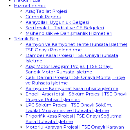
Hakkımızda
Hizmetlerimiz
Araç Tadilat Projesi
Gümrük Raporu
Karayolları Uygunluk Belgesi
Seri İmalat – Tadilat ve CE Belgeleri
Mühendislik ve Danışmanlık Hizmetleri
Teknik Bilgi
Kamyon ve Kamyonet Tente Ruhsata İşletme|
TSE Onaylı Projelendirme
Damper Kasa Projesi | TSE Onaylı Ruhsata
İşletme
Araç Motor Değişim Projesi | TSE Onaylı
Sandık Motor Ruhsata İşletme
Çeki Demiri Projesi | TSE Onaylı Montaj, Proje
ve Ruhsata İşletme
Kamyon – Kamyonet kasa ruhsata işletme
Engelli Aracı İptal – Söküm Projesi | TSE Onaylı
Proje ve Ruhsat İşlemleri
LPG Söküm Projesi | TSE Onaylı Söküm,
Tadilat Muayenesi ve Ruhsata İşletme
Frigorifik Kasa Projesi | TSE Onaylı Soğutmalı
Kasa Ruhsata İşletme
Motorlu Karavan Projesi | TSE Onaylı Karavan