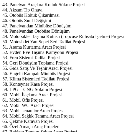
43. Panelvan Araçlara Koltuk Sökme Projesi
44. Aksam Tip Onayı
45. Otobüs Koltuk Çıkarılması
46. Otobüs Sınıf Değişimi
47. Panelvandan Minibüse Dönüşüm
48. Panelvandan Otobüse Dönüşüm
49. Motorsiklet Taşıma Kutusu (Topcase Ruhsata İşletme) Projesi
50. Motosiklet Yan Sepet Seri Tadilat Projesi
51. Arama Kurtarma Aracı Projesi
52. Evden Eve Taşıma Kamyonu Projesi
53. Fren Sistemi Tadilat Projesi
54. Geri Dönüşüm Toplama Projesi
55. Gıda Satış Ve Teşhir Aracı Projesi
56. Engelli Rampalı Minibüs Projesi
57. Klima Sistemleri Tadilatı Projesi
58. Konteyner Kasa Projesi
59. LPG – CNG Söküm Projesi
60. Mobil İlaçlama Aracı Projesi
61. Mobil Ofis Projesi
62. Mobil WC Aracı Projesi
63. Mobil Jenarator Aracı Projesi
64. Mobil Sağlık Tarama Aracı Projesi
65. Çekme Karavan Projesi
66. Özel Amaçlı Araç Projeleri
67. Reklam Tanıtım Sahne Aracı Projesi