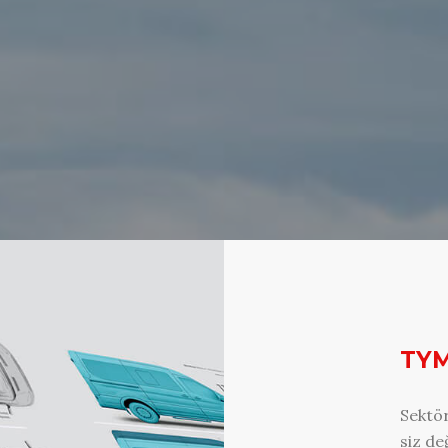
TYM
Sektör
siz de