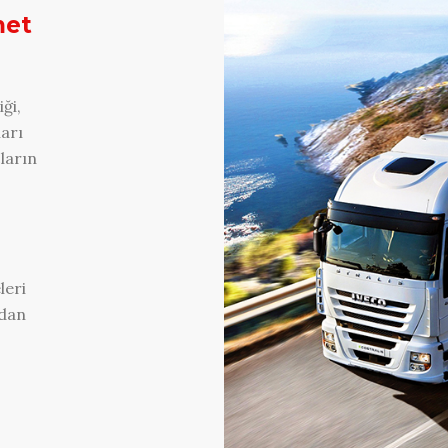
met
ği,
ları
çların
leri
ndan