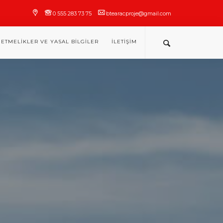
0 555 283 73 75
btearacproje@gmail.com
ETMELIKLER VE YASAL BILGILER
İLETIŞIM