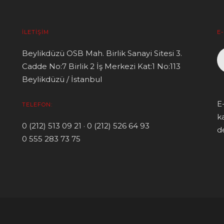
İLETIŞIM
E
Beylikdüzü OSB Mah. Birlik Sanayi Sitesi 3.
Cadde No:7 Birlik 2 İş Merkezi Kat:1 No:113
Beylikdüzü / İstanbul
E
TELEFON:
k
0 (212) 513 09 21 · 0 (212) 526 64 93
de
0 555 283 73 75