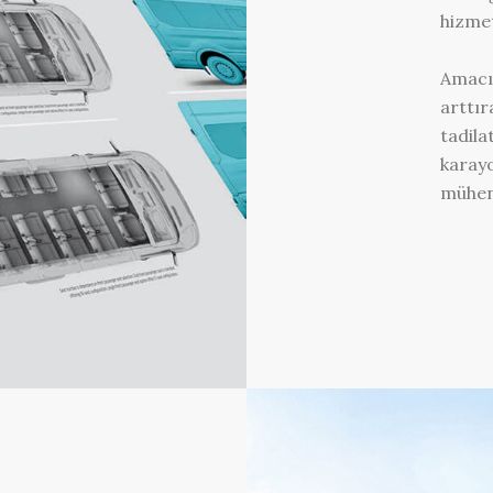
hizmet
Amacım
arttır
tadila
karayo
mühend