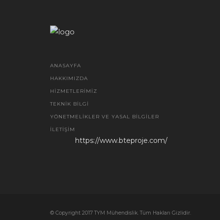
ANASAYFA
HAKKIMIZDA
HIZMETLERIMIZ
TEKNIK BILGI
YÖNETMELIKLER VE YASAL BILGILER
İLETIŞIM
https://www.bteproje.com/
© Copyright 2017 TYM Mühendislik. Tüm Hakları Gizlidir.