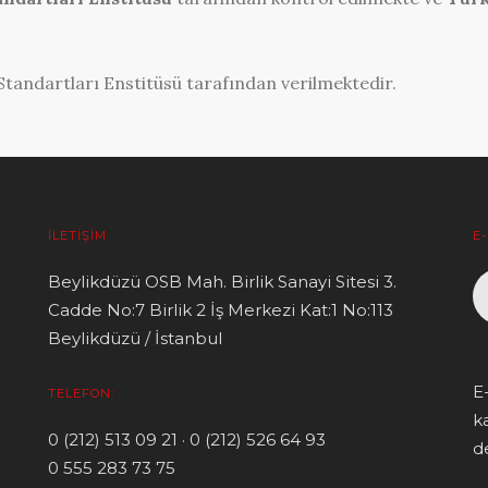
 Standartları Enstitüsü tarafından verilmektedir.
İLETIŞIM
E
Beylikdüzü OSB Mah. Birlik Sanayi Sitesi 3.
Cadde No:7 Birlik 2 İş Merkezi Kat:1 No:113
Beylikdüzü / İstanbul
E
TELEFON:
k
0 (212) 513 09 21 · 0 (212) 526 64 93
de
0 555 283 73 75