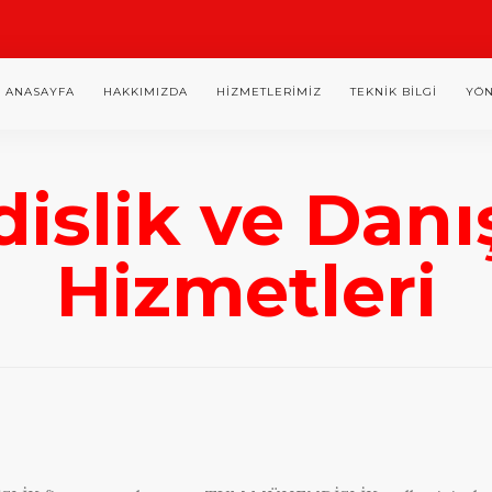
ANASAYFA
HAKKIMIZDA
HIZMETLERIMIZ
TEKNIK BILGI
YÖN
islik ve Danı
Hizmetleri