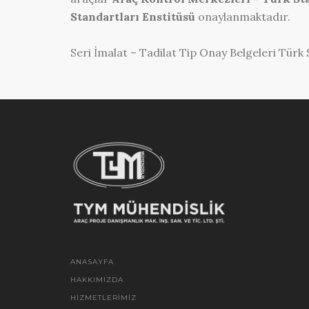
Standartları Enstitüsü
onaylanmaktadır.
Seri İmalat – Tadilat Tip Onay Belgeleri Türk
ANASAYFA
HAKKIMIZDA
HIZMETLERIMIZ