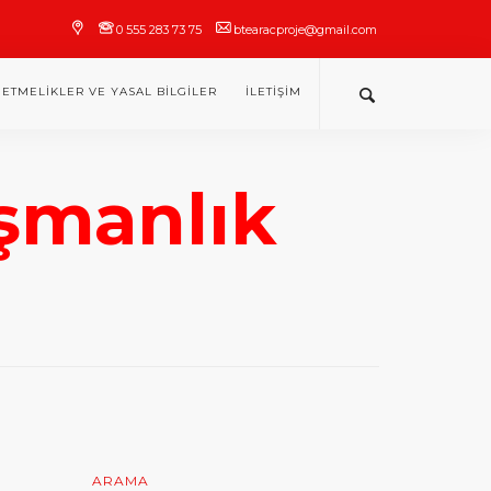
0 555 283 73 75
btearacproje@gmail.com
ETMELIKLER VE YASAL BILGILER
İLETIŞIM
şmanlık
ARAMA