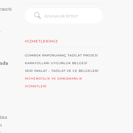
izmeti
y
HIZMETLERIMIZ
GÜMRÜK RAPORU
ARAÇ TADILAT PROJESI
ında
KARAYOLLARI UYGUNLUK BELGESI
SERI İMALAT – TADILAT VE CE BELGELERI
MÜHENDISLIK VE DANIŞMANLIK
HIZMETLERI
kina
n
k