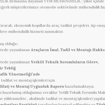
SLİK firmasına dayanan TYM MÜHENDİSLİK ; yıllar içinde
 değerli müşterilerimize otomotiv sektöründe mühendislik h
tırarak, ekonomik koşullarda araç tadilat projeleri, tip ona
izlere mühendislik hizmeti sunmaktır.
ış olduğu ;
zetede yayımlanan
Araçların İmal, Tadil ve Montajı Hakk
zetede yayımlanan
Yetkili Teknik Sorumluların Görev,
r Tebliğ
rafik Yönetmeliği’nde
tadilat ve montaj işlemleri için
dilat) ve Montaj Uygunluk Raporu
hazırlamaktayız.
çin hazırlamış olduğumuz evraklar Yetlili Teknik Sorumlu Ma
 yüklenmekte , akabinde tadilat ve montaj işlemleri yapıla
ndartları Enstitüsü
tarafından kontrol edilmekte ve
Tür