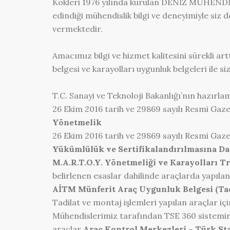
Kökleri 1976 yılında kurulan DENİZ MÜHENDİ
edindiği mühendislik bilgi ve deneyimiyle siz
vermektedir.
Amacımız bilgi ve hizmet kalitesini sürekli art
belgesi ve karayolları uygunluk belgeleri ile s
T.C. Sanayi ve Teknoloji Bakanlığı’nın hazırlam
26 Ekim 2016 tarih ve 29869 sayılı Resmi Ga
Yönetmelik
26 Ekim 2016 tarih ve 29869 sayılı Resmi Ga
Yükümlülük ve Sertifikalandırılmasına Dai
M.A.R.T.O.Y. Yönetmeliği ve Karayolları T
belirlenen esaslar dahilinde araçlarda yapılan 
AİTM Münferit Araç Uygunluk Belgesi (Ta
Tadilat ve montaj işlemleri yapılan araçlar i
Mühendislerimiz tarafından TSE 360 sistemine
araçlar
Araç Kontrol Merkezleri – Türk Sta