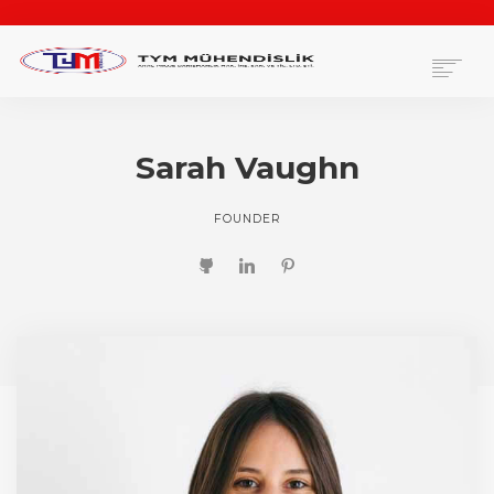
ANASAYFA
HAKKIMIZDA
Sarah Vaughn
HIZMETLERIMIZ
TEKNIK BILGI
FOUNDER
YÖNETMELIKLER VE YASAL BILGILER
İLETIŞIM
ARAMA