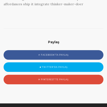
affordances ship it integrate thinker-maker-doer
Paylaş
FACEBOOK’TA PAYLAŞ
TWITTER’DA PAYLAŞ
PINTEREST’TE PAYLAŞ